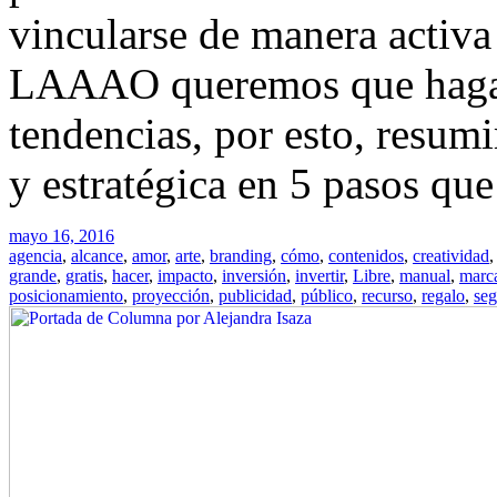
vincularse de manera activa
LAAAO queremos que hagas 
tendencias, por esto, resum
y estratégica en 5 pasos que
mayo 16, 2016
agencia
,
alcance
,
amor
,
arte
,
branding
,
cómo
,
contenidos
,
creatividad
grande
,
gratis
,
hacer
,
impacto
,
inversión
,
invertir
,
Libre
,
manual
,
marc
posicionamiento
,
proyección
,
publicidad
,
público
,
recurso
,
regalo
,
seg