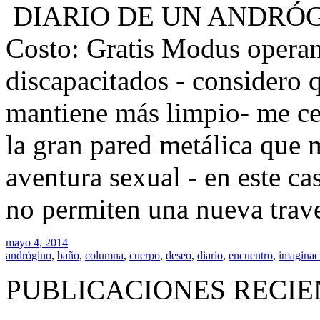
DIARIO DE UN ANDRÓGINO
Costo: Gratis Modus operan
discapacitados - considero 
mantiene más limpio- me ce
la gran pared metálica que 
aventura sexual - en este c
no permiten una nueva trav
mayo 4, 2014
andrógino
,
baño
,
columna
,
cuerpo
,
deseo
,
diario
,
encuentro
,
imaginac
PUBLICACIONES RECIE