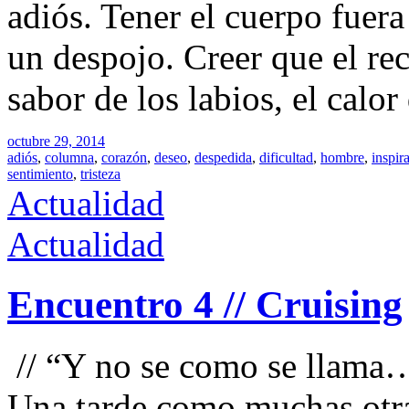
adiós. Tener el cuerpo fuera
un despojo. Creer que el re
sabor de los labios, el calo
octubre 29, 2014
adiós
,
columna
,
corazón
,
deseo
,
despedida
,
dificultad
,
hombre
,
inspir
sentimiento
,
tristeza
Actualidad
Actualidad
Encuentro 4 // Cruising
// “Y no se como se llama
Una tarde como muchas otras,