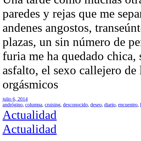
paredes y rejas que me sepa
andenes angostos, transeúnte
plazas, un sin número de per
furia me ha quedado chica, su
asfalto, el sexo callejero de
orgásmicos
julio 6, 2014
andrógino
,
columna
,
cruising
,
desconocido
,
deseo
,
diario
,
encuentro
,
Actualidad
Actualidad