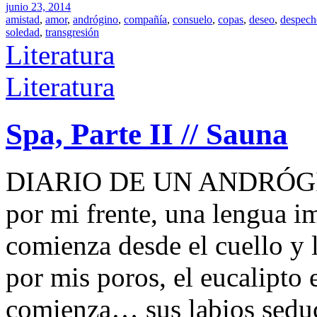
junio 23, 2014
amistad
,
amor
,
andrógino
,
compañía
,
consuelo
,
copas
,
deseo
,
despech
soledad
,
transgresión
Literatura
Literatura
Spa, Parte II // Sauna
DIARIO DE UN ANDRÓGINO
por mi frente, una lengua i
comienza desde el cuello y 
por mis poros, el eucalipto 
comienza… sus labios seduc