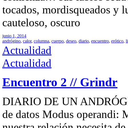
tocados, mordisqueados y lu
cauteloso, oscuro
junio 1, 2014
andrógino
,
calor
,
columna
,
cuerpo
,
deseo
,
diario
,
encuentro
,
erótico
,
l
Actualidad
Actualidad
Encuentro 2 // Grindr
DIARIO DE UN ANDRÓGINO
de datos Modus operandi: Mi
nuestra relación necesita d