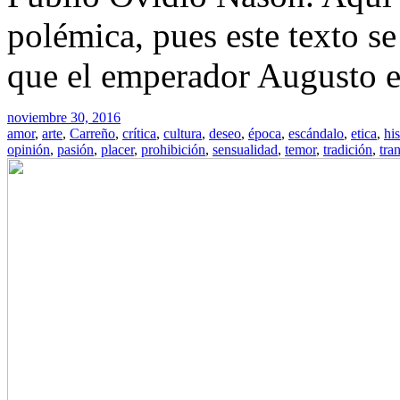
polémica, pues este texto s
que el emperador Augusto e
noviembre 30, 2016
amor
,
arte
,
Carreño
,
crítica
,
cultura
,
deseo
,
época
,
escándalo
,
etica
,
his
opinión
,
pasión
,
placer
,
prohibición
,
sensualidad
,
temor
,
tradición
,
tra