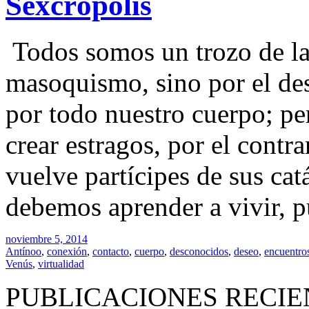
Sexcrópolis
Todos somos un trozo de la
masoquismo, sino por el des
por todo nuestro cuerpo; per
crear estragos, por el contra
vuelve partícipes de sus cat
debemos aprender a vivir, p
noviembre 5, 2014
Antínoo
,
conexión
,
contacto
,
cuerpo
,
desconocidos
,
deseo
,
encuentro
Venús
,
virtualidad
PUBLICACIONES RECIE