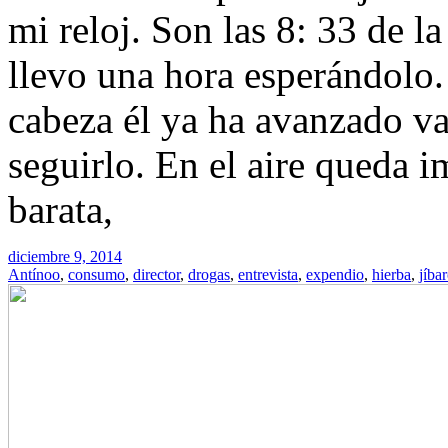
mi reloj. Son las 8: 33 de l
llevo una hora esperándolo
cabeza él ya ha avanzado v
seguirlo. En el aire queda 
barata,
diciembre 9, 2014
Antínoo
,
consumo
,
director
,
drogas
,
entrevista
,
expendio
,
hierba
,
jíba