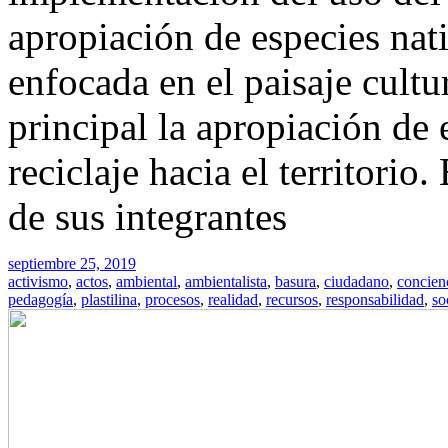
apropiación de especies nati
enfocada en el paisaje cultu
principal la apropiación de e
reciclaje hacia el territori
de sus integrantes
septiembre 25, 2019
activismo
,
actos
,
ambiental
,
ambientalista
,
basura
,
ciudadano
,
concien
pedagogía
,
plastilina
,
procesos
,
realidad
,
recursos
,
responsabilidad
,
so