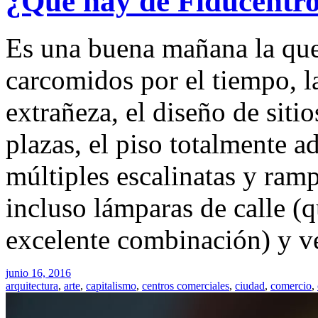
¿Qué hay de Fiducentr
Es una buena mañana la que 
carcomidos por el tiempo, l
extrañeza, el diseño de siti
plazas, el piso totalmente 
múltiples escalinatas y ram
incluso lámparas de calle (
excelente combinación) y v
junio 16, 2016
arquitectura
,
arte
,
capitalismo
,
centros comerciales
,
ciudad
,
comercio
,