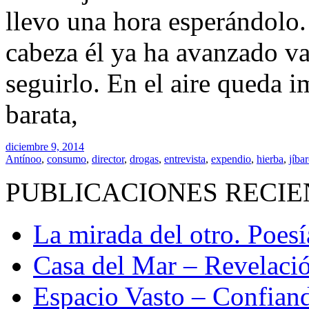
llevo una hora esperándolo
cabeza él ya ha avanzado v
seguirlo. En el aire queda 
barata,
diciembre 9, 2014
Antínoo
,
consumo
,
director
,
drogas
,
entrevista
,
expendio
,
hierba
,
jíba
PUBLICACIONES RECIE
La mirada del otro. Poes
Casa del Mar – Revelació
Espacio Vasto – Confiand