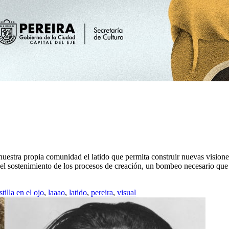
uestra propia comunidad el latido que permita construir nuevas visiones 
a el sostenimiento de los procesos de creación, un bombeo necesario qu
stilla en el ojo
,
laaao
,
latido
,
pereira
,
visual