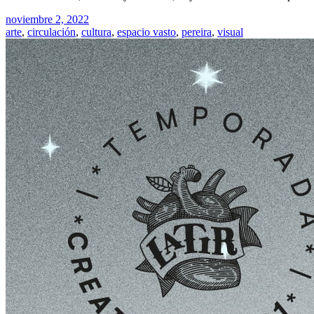
noviembre 2, 2022
arte
,
circulación
,
cultura
,
espacio vasto
,
pereira
,
visual