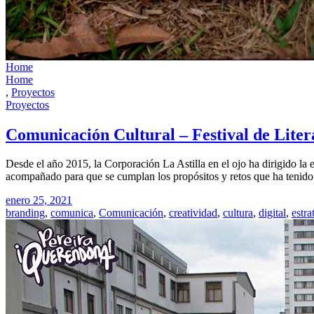
Home
Home
,
Proyectos
Proyectos
Comunicación Cultural – Festival de Liter
Desde el año 2015, la Corporación La Astilla en el ojo ha dirigido la 
acompañado para que se cumplan los propósitos y retos que ha tenido e
enero 25, 2021
branding
,
comunica
,
Comunicación
,
creatividad
,
cultura
,
digital
,
estra