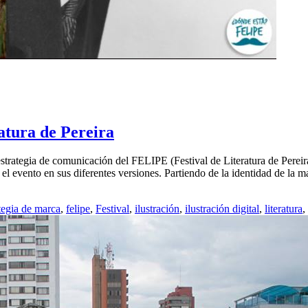
atura de Pereira
estrategia de comunicación del FELIPE (Festival de Literatura de Pereir
l evento en sus diferentes versiones. Partiendo de la identidad de la m
tegia de marca
,
felipe
,
Festival
,
ilustración
,
ilustración digital
,
literatura
,