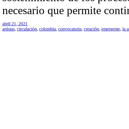
necesario que permite conti
abril 21, 2021
artistas
,
circulación
,
colombia
,
convocatoria
,
creación
,
emergente
,
la a