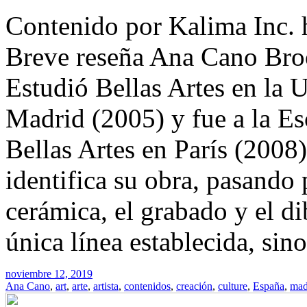
Contenido por Kalima Inc.
Breve reseña Ana Cano Bro
Estudió Bellas Artes en la
Madrid (2005) y fue a la Es
Bellas Artes en París (2008)
identifica su obra, pasando p
cerámica, el grabado y el di
única línea establecida, sin
noviembre 12, 2019
Ana Cano
,
art
,
arte
,
artista
,
contenidos
,
creación
,
culture
,
España
,
mad