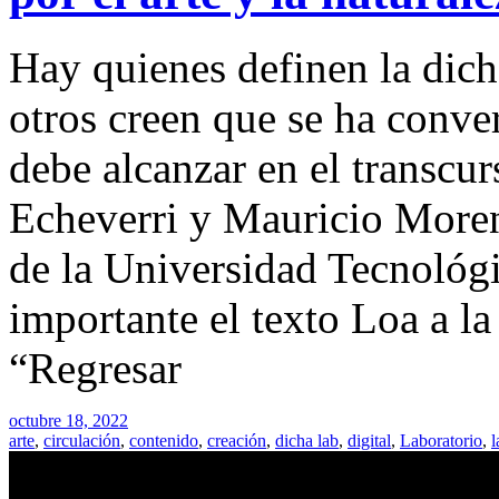
Hay quienes definen la dich
otros creen que se ha conver
debe alcanzar en el transcur
Echeverri y Mauricio Moreno
de la Universidad Tecnológi
importante el texto Loa a l
“Regresar
octubre 18, 2022
arte
,
circulación
,
contenido
,
creación
,
dicha lab
,
digital
,
Laboratorio
,
l