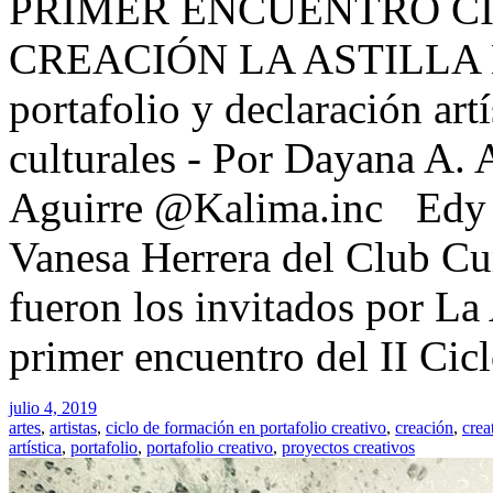
PRIMER ENCUENTRO C
CREACIÓN LA ASTILLA EN
portafolio y declaración artí
culturales - Por Dayana A.
Aguirre @Kalima.inc Edy 
Vanesa Herrera del Club Cur
fueron los invitados por La A
primer encuentro del II Cic
julio 4, 2019
artes
,
artistas
,
ciclo de formación en portafolio creativo
,
creación
,
crea
artística
,
portafolio
,
portafolio creativo
,
proyectos creativos