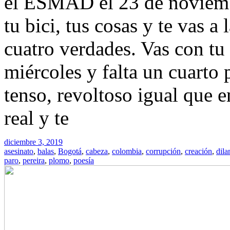
el ESMAD el 23 de noviemb
tu bici, tus cosas y te vas a 
cuatro verdades. Vas con tu
miércoles y falta un cuarto 
tenso, revoltoso igual que en
real y te
diciembre 3, 2019
asesinato
,
balas
,
Bogotá
,
cabeza
,
colombia
,
corrupción
,
creación
,
dila
paro
,
pereira
,
plomo
,
poesía