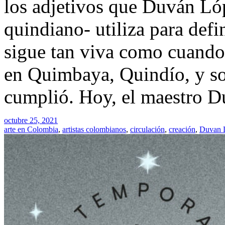
los adjetivos que Duván Lópe
quindiano- utiliza para defi
sigue tan viva como cuando 
en Quimbaya, Quindío, y soñ
cumplió. Hoy, el maestro 
octubre 25, 2021
arte en Colombia
,
artistas colombianos
,
circulación
,
creación
,
Duvan 