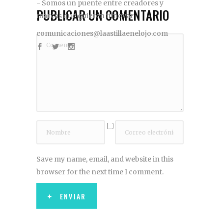
- Somos un puente entre creadores y
PUBLICAR UN COMENTARIO
marcas que quieren innovar
comunicaciones@laastillaenelojo.com
Save my name, email, and website in this
browser for the next time I comment.
ENVIAR