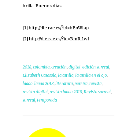
brilla. Buenos días.
[1]
http://dle.rae.es/?id=bEnWlap
[2]
http://dle.rae.es/?id=BmRl1wf
,
,
,
,
,
2018
colombia
creación
digital
edición surreal
,
,
,
Elizabeth Casasola
la astilla
la astilla en el ojo
,
,
,
,
,
laaao
laaao 2018
literatura
pereira
revista
,
,
,
revista digital
revista laaao 2018
Revista surreal
,
surreal
temporada