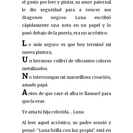
el gusto por leer y pintar, su amor paternal
le dio seguridad para a vencer sus
dragones negros. Luna escribió
rápidamente una nota en un papel y lo
pasó debajo de la puerta, era un acróstico:
L
o más seguro es que hoy terminé mi
nueva pintura,
U
n hermoso colibrí de vibrantes colores
metalizados.
N
o interrumpas mi maravillosa creación,
amado papá.
A
ntes de que raye el alba te llamaré para
que la veas
Te ama tu hija colorida… Luna
Al leer aquel acróstico, su padre sonrió y
pensó: “Luna brilla con luz propia”, está en