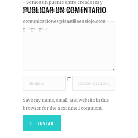
- Somos un puente entre creadores y
PUBLICAR UN COMENTARIO
marcas que quieren innovar
comunicaciones@laastillaenelojo.com
Save my name, email, and website in this
browser for the next time I comment.
ENVIAR