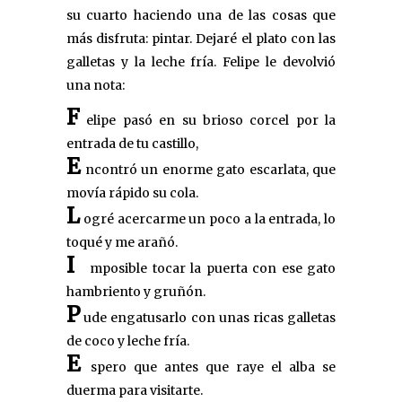
su cuarto haciendo una de las cosas que
más disfruta: pintar. Dejaré el plato con las
galletas y la leche fría. Felipe le devolvió
una nota:
F
elipe pasó en su brioso corcel por la
entrada de tu castillo,
E
ncontró un enorme gato escarlata, que
movía rápido su cola.
L
ogré acercarme un poco a la entrada, lo
toqué y me arañó.
I
mposible tocar la puerta con ese gato
hambriento y gruñón.
P
ude engatusarlo con unas ricas galletas
de coco y leche fría.
E
spero que antes que raye el alba se
duerma para visitarte.