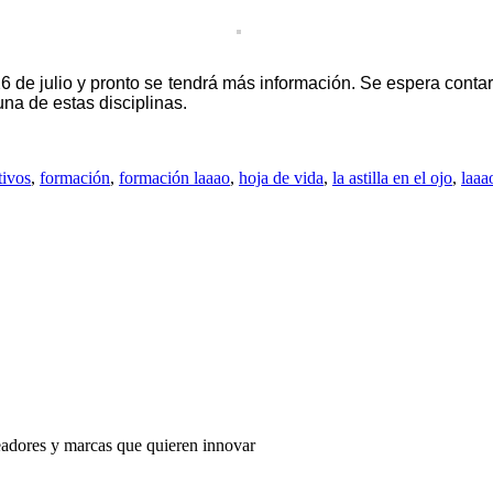
6 de julio y pronto se tendrá más información. Se espera contar 
na de estas disciplinas.
tivos
,
formación
,
formación laaao
,
hoja de vida
,
la astilla en el ojo
,
laaa
adores y marcas que quieren innovar