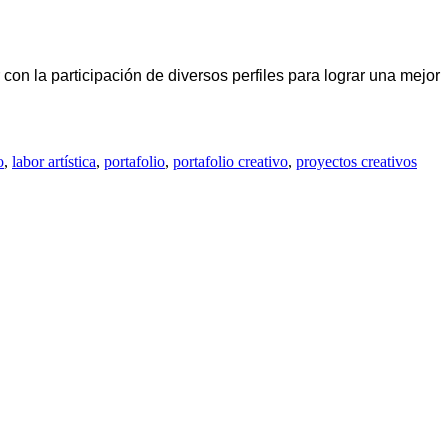
con la participación de diversos perfiles para lograr una mejor
o
,
labor artística
,
portafolio
,
portafolio creativo
,
proyectos creativos