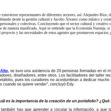
e estuvieron representantes de diferentes sectores, así: Alejandro Ríos,
lando desde la gestión cultural y Jacobo Álvarez como músico y creati
s personales y colectivas. Concluyendo que el sector cultural y creativo
rse de manera masificada. Aquí se entiende que la Economía Naranja, si
a del proyecto y las necesidades de estos agentes que promueven espacio
 Alto
,
se tuvo una asistencia de 20 personas formadas en el inic
adores, diseñadores, entre otros. Los facilitadores del taller 
ortafolio, pues los curadores no acostumbran a dedicar mucho 
s cuando se quiere vender”, concluyó Edy.
ál es la importancia de la creación de un portafolio? ¿Qué
, también hay que aprender a circular la información, a que 