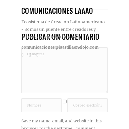
COMUNICACIONES LAAAO
Ecosistema de Creación Latinoamericano
- Somos un puente entre creadores y
PUBLICAR UN COMENTARIO
marcas que quieren innovar
comunicaciones@laastillaenelojo.com
Save my name, email, and website in this
browser for the next time I comment.