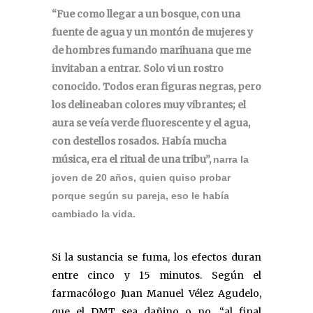
“Fue como llegar a un bosque, con una
fuente de agua y un montón de mujeres y
de hombres fumando marihuana que me
invitaban a entrar. Solo vi un rostro
conocido. Todos eran figuras negras, pero
los delineaban colores muy vibrantes; el
aura se veía verde fluorescente y el agua,
con destellos rosados. Había mucha
música, era el ritual de una tribu”,
narra la
joven de 20 años, quien quiso probar
porque según su pareja, eso le había
cambiado la vida.
Si la sustancia se fuma, los efectos duran
entre cinco y 15 minutos. Según el
farmacólogo Juan Manuel Vélez Agudelo,
que el DMT sea dañino o no, “al final