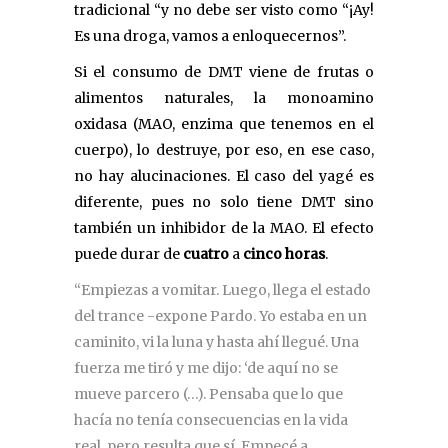
tradicional “y no debe ser visto como “¡Ay!
Es una droga, vamos a enloquecernos”.
Si el consumo de DMT viene de frutas o
alimentos naturales, la monoamino
oxidasa (MAO, enzima que tenemos en el
cuerpo), lo destruye, por eso, en ese caso,
no hay alucinaciones. El caso del yagé es
diferente, pues no solo tiene DMT sino
también un inhibidor de la MAO. El efecto
puede durar de
cuatro
a
cinco
horas
.
“Empiezas a vomitar. Luego, llega el estado
del trance -expone Pardo. Yo estaba en un
caminito, vi la luna y hasta ahí llegué. Una
fuerza me tiró y me dijo: ‘de aquí no se
mueve parcero (…). Pensaba que lo que
hacía no tenía consecuencias en la vida
real, pero resulta que sí. Empecé a