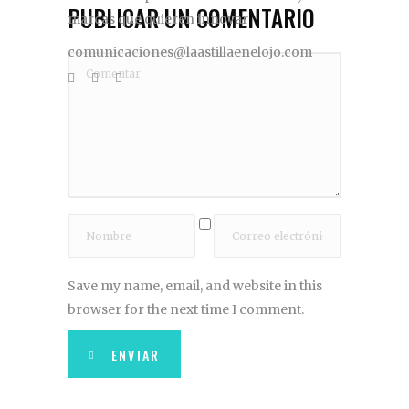
PUBLICAR UN COMENTARIO
marcas que quieren innovar
comunicaciones@laastillaenelojo.com
Save my name, email, and website in this
browser for the next time I comment.
ENVIAR