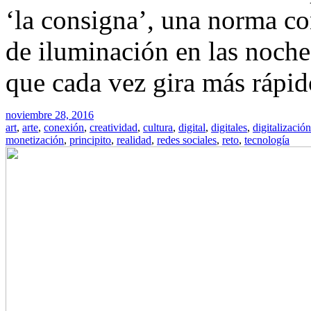
‘la consigna’, una norma con
de iluminación en las noch
que cada vez gira más rápido
noviembre 28, 2016
art
,
arte
,
conexión
,
creatividad
,
cultura
,
digital
,
digitales
,
digitalización
monetización
,
principito
,
realidad
,
redes sociales
,
reto
,
tecnología