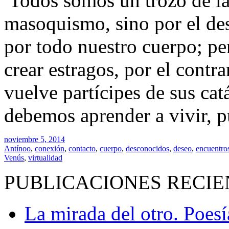
Todos somos un trozo de la
masoquismo, sino por el des
por todo nuestro cuerpo; per
crear estragos, por el contra
vuelve partícipes de sus cat
debemos aprender a vivir, p
noviembre 5, 2014
Antínoo
,
conexión
,
contacto
,
cuerpo
,
desconocidos
,
deseo
,
encuentro
Venús
,
virtualidad
PUBLICACIONES RECIE
La mirada del otro. Poes