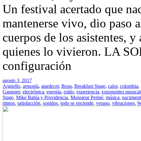
Un festival acertado que nac
mantenerse vivo, dio paso a
cuerpos de los asistentes, 
quienes lo vivieron. LA SO
configuración
agosto 3, 2017
Argüello
,
armonía
,
atardecer
,
Bosq
,
Breakfast Stage
,
calor
,
colombia
,
Gangster
,
electrónica
,
energía
,
estilo
,
experiencia
,
exponentes musical
Stage
,
Mike Bahía y Providencia
,
Monsieur Periné
,
música
,
nacimien
ritmos
,
satisfacción
,
sonidos
,
todo se enciende
,
verano
,
vibraciones
,
W