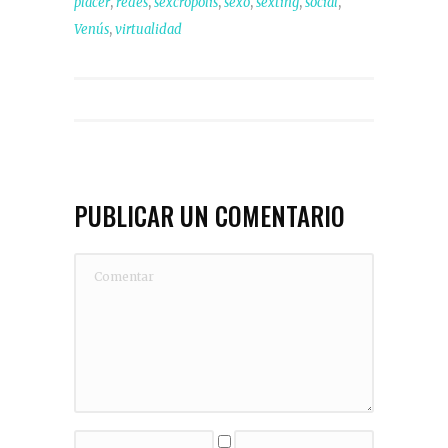
,
,
,
,
,
,
placer
redes
sexcrópolis
sexo
sexting
social
,
Venús
virtualidad
PUBLICAR UN COMENTARIO