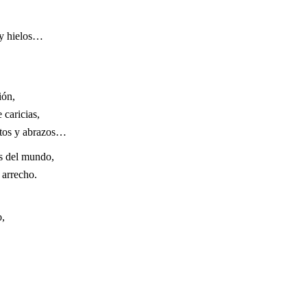
 y hielos…
ión,
 caricias,
antos y abrazos…
es del mundo,
 arrecho.
o,