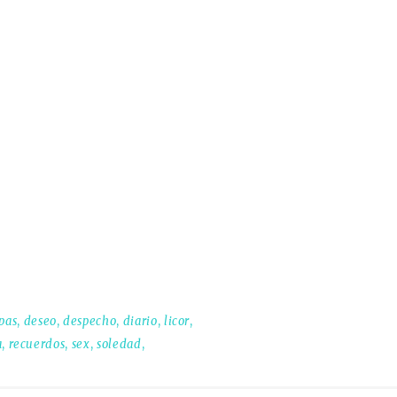
pas
,
deseo
,
despecho
,
diario
,
licor
,
a
,
recuerdos
,
sex
,
soledad
,