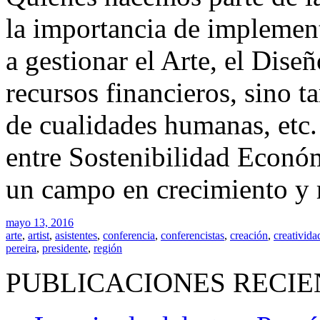
la importancia de implemen
a gestionar el Arte, el Dise
recursos financieros, sino t
de cualidades humanas, etc.
entre Sostenibilidad Económ
un campo en crecimiento y r
mayo 13, 2016
arte
,
artist
,
asistentes
,
conferencia
,
conferencistas
,
creación
,
creativida
pereira
,
presidente
,
región
PUBLICACIONES RECIE