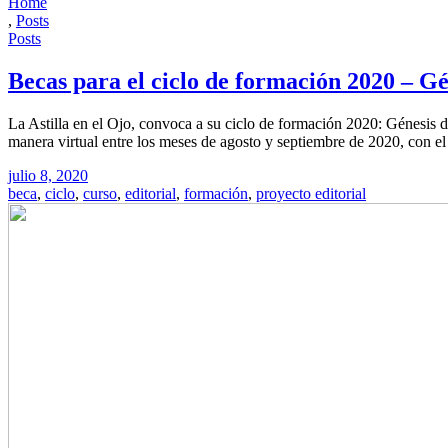
Home
,
Posts
Posts
Becas para el ciclo de formación 2020 – Gé
La Astilla en el Ojo, convoca a su ciclo de formación 2020: Génesis d
manera virtual entre los meses de agosto y septiembre de 2020, con el
julio 8, 2020
beca
,
ciclo
,
curso
,
editorial
,
formación
,
proyecto editorial