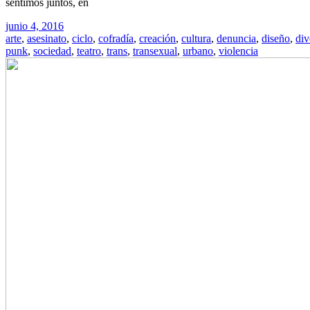
sentimos juntos, en
junio 4, 2016
arte
,
asesinato
,
ciclo
,
cofradía
,
creación
,
cultura
,
denuncia
,
diseño
,
div
punk
,
sociedad
,
teatro
,
trans
,
transexual
,
urbano
,
violencia