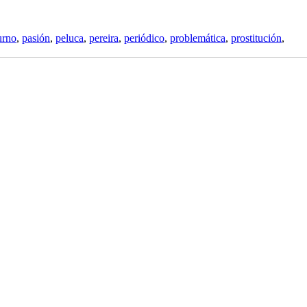
urno
,
pasión
,
peluca
,
pereira
,
periódico
,
problemática
,
prostitución
,