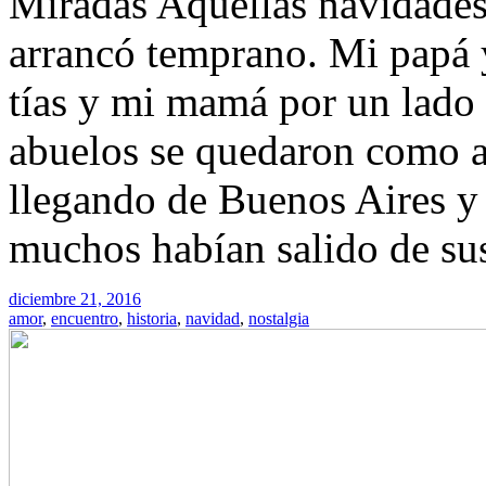
Miradas Aquellas navidades
arrancó temprano. Mi papá y
tías y mi mamá por un lado 
abuelos se quedaron como an
llegando de Buenos Aires y o
muchos habían salido de sus
diciembre 21, 2016
amor
,
encuentro
,
historia
,
navidad
,
nostalgia