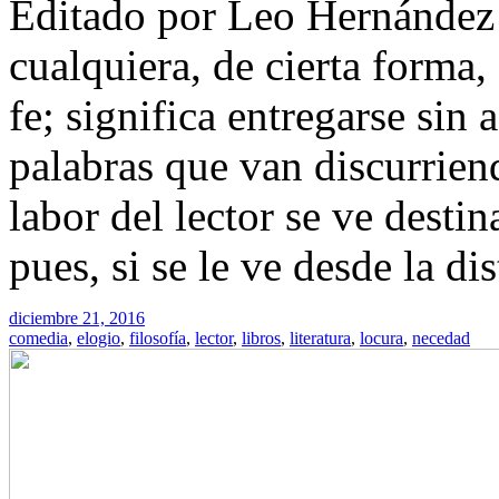
Editado por Leo Hernández A
cualquiera, de cierta forma
fe; significa entregarse sin 
palabras que van discurriend
labor del lector se ve destin
pues, si se le ve desde la d
diciembre 21, 2016
comedia
,
elogio
,
filosofía
,
lector
,
libros
,
literatura
,
locura
,
necedad