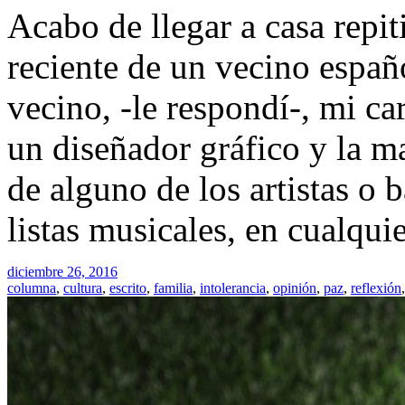
Acabo de llegar a casa repi
reciente de un vecino espa
vecino, -le respondí-, mi ca
un diseñador gráfico y la ma
de alguno de los artistas o
listas musicales, en cualqui
diciembre 26, 2016
columna
,
cultura
,
escrito
,
familia
,
intolerancia
,
opinión
,
paz
,
reflexión