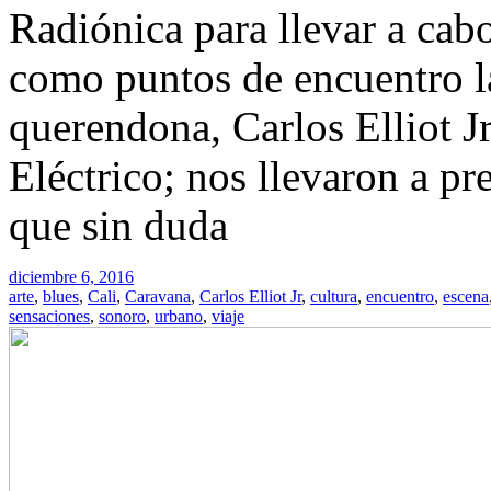
Radiónica para llevar a cab
como puntos de encuentro la
querendona, Carlos Elliot J
Eléctrico; nos llevaron a pr
que sin duda
diciembre 6, 2016
arte
,
blues
,
Cali
,
Caravana
,
Carlos Elliot Jr
,
cultura
,
encuentro
,
escena
sensaciones
,
sonoro
,
urbano
,
viaje