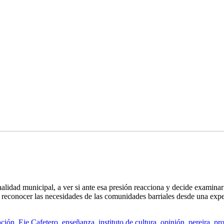
nalidad municipal, a ver si ante esa presión reacciona y decide examinar 
a reconocer las necesidades de las comunidades barriales desde una exper
ación
,
Eje Cafetero
,
enseñanza
,
instituto de cultura
,
opinión
,
pereira
,
pr