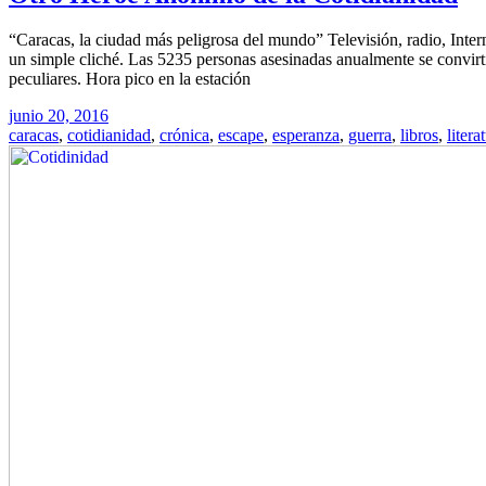
“Caracas, la ciudad más peligrosa del mundo” Televisión, radio, Inter
un simple cliché. Las 5235 personas asesinadas anualmente se convirt
peculiares. Hora pico en la estación
junio 20, 2016
caracas
,
cotidianidad
,
crónica
,
escape
,
esperanza
,
guerra
,
libros
,
litera