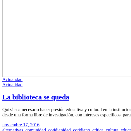
Actualidad
Actualidad
La biblioteca se queda
Quizá sea necesario hacer presión educativa y cultural en la institucio
desde una forma libre de investigación, con intereses específicos, par
noviembre 17, 2016
alternativas
,
comunidad
,
cotidianidad
,
cotidiano
,
crítica
,
cultura
,
educ