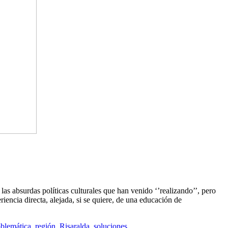
las absurdas políticas culturales que han venido ‘’realizando’’, pero
iencia directa, alejada, si se quiere, de una educación de
oblemática
,
región
,
Risaralda
,
soluciones