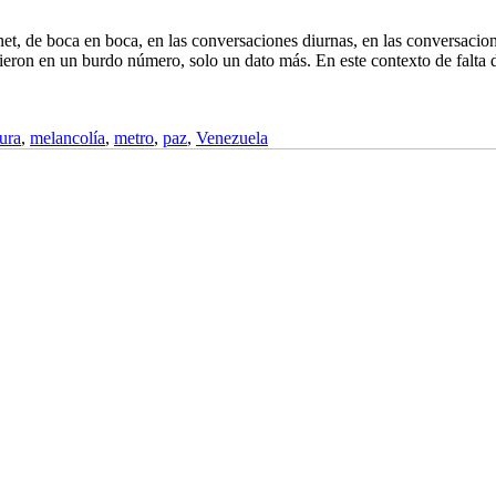
net, de boca en boca, en las conversaciones diurnas, en las conversacio
ieron en un burdo número, solo un dato más. En este contexto de falta 
tura
,
melancolía
,
metro
,
paz
,
Venezuela