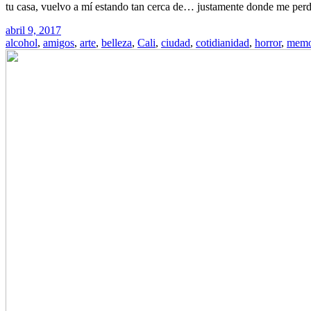
tu casa, vuelvo a mí estando tan cerca de… justamente donde me perdí
abril 9, 2017
alcohol
,
amigos
,
arte
,
belleza
,
Cali
,
ciudad
,
cotidianidad
,
horror
,
memo