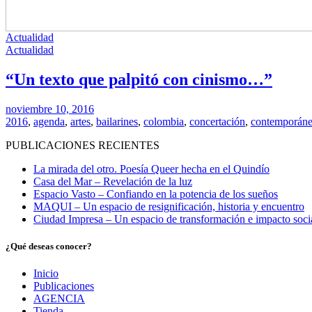
Actualidad
Actualidad
“Un texto que palpitó con cinismo…”
noviembre 10, 2016
2016
,
agenda
,
artes
,
bailarines
,
colombia
,
concertación
,
contemporáne
PUBLICACIONES RECIENTES
La mirada del otro. Poesía Queer hecha en el Quindío
Casa del Mar – Revelación de la luz
Espacio Vasto – Confiando en la potencia de los sueños
MAQUI – Un espacio de resignificación, historia y encuentro
Ciudad Impresa – Un espacio de transformación e impacto soci
¿Qué deseas conocer?
Inicio
Publicaciones
AGENCIA
Tienda