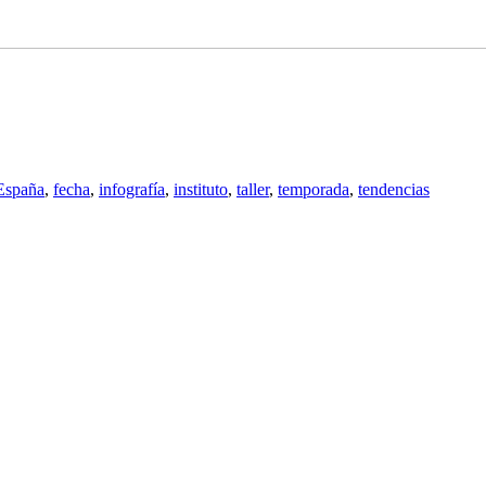
España
,
fecha
,
infografía
,
instituto
,
taller
,
temporada
,
tendencias