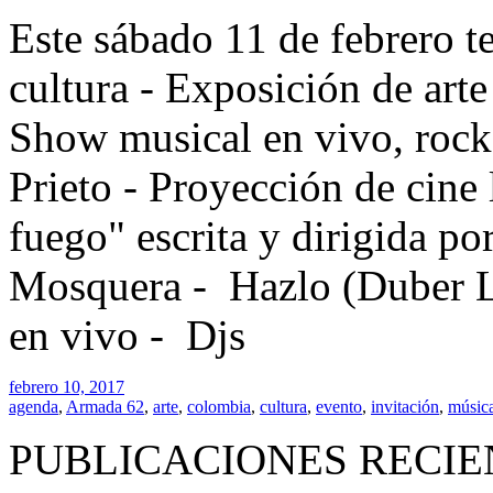
Este sábado 11 de febrero t
cultura - Exposición de arte 
Show musical en vivo, rock
Prieto - Proyección de cine 
fuego" escrita y dirigida po
Mosquera - Hazlo (Duber L
en vivo - Djs
febrero 10, 2017
agenda
,
Armada 62
,
arte
,
colombia
,
cultura
,
evento
,
invitación
,
músic
PUBLICACIONES RECIE