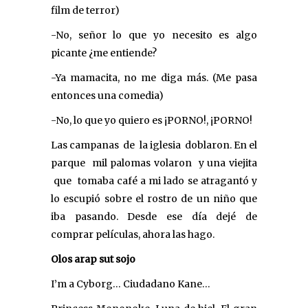
film de terror)
-No, señor lo que yo necesito es algo
picante ¿me entiende?
-Ya mamacita, no me diga más. (Me pasa
entonces una comedia)
-No, lo que yo quiero es ¡PORNO!, ¡PORNO!
Las campanas de la iglesia doblaron. En el
parque mil palomas volaron y una viejita
que tomaba café a mi lado se atragantó y
lo escupió sobre el rostro de un niño que
iba pasando. Desde ese día dejé de
comprar películas, ahora las hago.
Olos arap sut sojo
I’m a Cyborg… Ciudadano Kane…