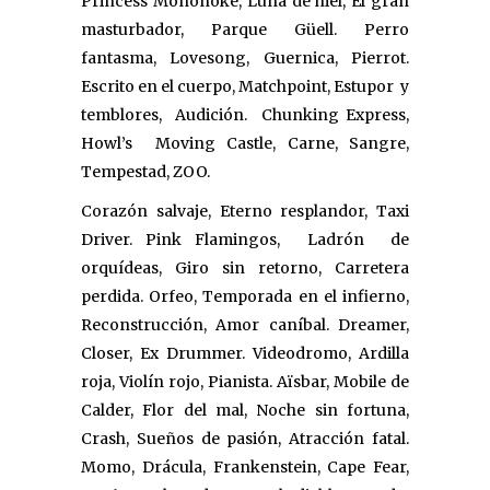
Princess Mononoke, Luna de hiel, El gran
masturbador, Parque Güell. Perro
fantasma, Lovesong, Guernica, Pierrot.
Escrito en el cuerpo, Matchpoint, Estupor y
temblores, Audición. Chunking Express,
Howl’s Moving Castle, Carne, Sangre,
Tempestad, ZOO.
Corazón salvaje, Eterno resplandor, Taxi
Driver. Pink Flamingos, Ladrón de
orquídeas, Giro sin retorno, Carretera
perdida. Orfeo, Temporada en el infierno,
Reconstrucción, Amor caníbal. Dreamer,
Closer, Ex Drummer. Videodromo, Ardilla
roja, Violín rojo, Pianista. Aïsbar, Mobile de
Calder, Flor del mal, Noche sin fortuna,
Crash, Sueños de pasión, Atracción fatal.
Momo, Drácula, Frankenstein, Cape Fear,