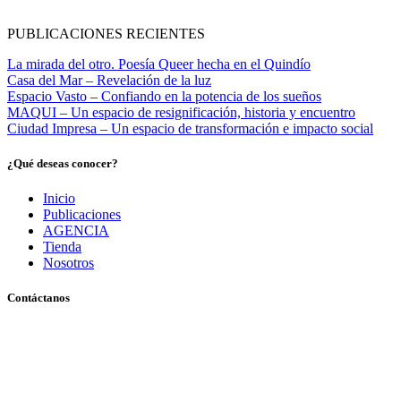
PUBLICACIONES RECIENTES
La mirada del otro. Poesía Queer hecha en el Quindío
Casa del Mar – Revelación de la luz
Espacio Vasto – Confiando en la potencia de los sueños
MAQUI – Un espacio de resignificación, historia y encuentro
Ciudad Impresa – Un espacio de transformación e impacto social
¿Qué deseas conocer?
Inicio
Publicaciones
AGENCIA
Tienda
Nosotros
Contáctanos
Pereira, Risaralda, Colombia
+ 57 319 263 9996 (Colombia)
info@archivo.laaao.com