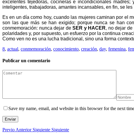
excelentes tejedoras, cocineras e incondicionales madres
inteligentes, trabajadoras, amantes incansables, en fin, se le
Es en un día como hoy, cuando las mujeres caminan por el mu
son las que más se han exigido; porque nunca se han conf
conmemoración: nunca dejar de
SER y HACER
, no dejar de
polaridades y, por supuesto, un esfuerzo por la continua creac
Como ven no es una lucha tradicional, sino una forma context
8
,
actual
,
conmemoración
,
conocimiento
,
creación
,
day
,
femenina
,
fe
Publicar un comentario
Save my name, email, and website in this browser for the next tim
Enviar
Previo
Anterior
Siguiente
Siguiente