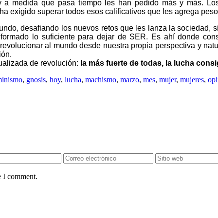
; y a medida que pasa tiempo les han pedido más y más. Lo
s ha exigido superar todos esos calificativos que les agrega peso
ndo, desafiando los nuevos retos que les lanza la sociedad, si
ormado lo suficiente para dejar de SER. Es ahí donde consi
 revolucionar al mundo desde nuestra propia perspectiva y natu
ión.
ualizada de revolución:
la más fuerte de todas, la lucha cons
minismo
,
gnosis
,
hoy
,
lucha
,
machismo
,
marzo
,
mes
,
mujer
,
mujeres
,
opi
e I comment.