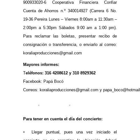
900933020-6 Cooperativa Financiera Confiar
Cuenta de Ahorros n.º 340014927 (
Carrera 6 No.
19-36
Pereira
Lunes – Viernes 8:00am a 11:30am –
2:00pm a 5:30pm Sábados 9:00 am a 1:00 pm).
Para reclamar las boletas, presentar recibo de
consignación o transferencia, o enviarlo al correo:
koraliaproducciones@gmail.com
Mayores informes:
T
eléfonos: 316 4208612 y 310 8929362
Facebook:
Papá Bocó
Correos:
koraliaproducciones@gmail.com
y
papa_boco@hotmai
Para tener en cuenta el día del concierto:
Llegar puntual, pues una vez iniciado el