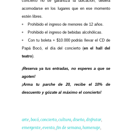
concierto no se garantiza la ubicación, deberá
acomodarse en los lugares que en ese momento
estén libres.
Prohibido el ingreso de menores de 12 años.
Prohibido el ingreso de bebidas alcohólicas.
Con tu boleta + $10.000 podrás llevar el CD de
Papá Bocó, el día del concierto (
en el hall
del
teatro
).
¡Reserva ya tus entradas, no esperes a que se
agoten!
¡Arma tu parche de 20, recibe el 10% de
descuento y gózate al máximo el concierto!
,
,
,
,
,
,
arte
bocó
concierto
cultura
diseño
disfrutar
,
,
,
,
emergente
evento
fin de semana
homenaje