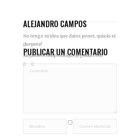
ALEJANDRO CAMPOS
No tengo ni idea que datos poner, quizás sí:
¡Jueputa!
PUBLICAR UN COMENTARIO
alejandrocamposduque@gmail.com