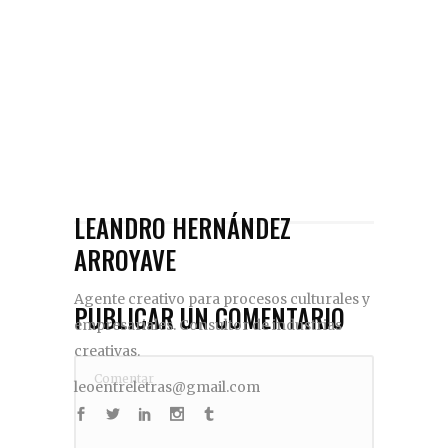
LEANDRO HERNÁNDEZ
ARROYAVE
Agente creativo para procesos culturales y
PUBLICAR UN COMENTARIO
empresariales. Consultor de industrias
creativas.
leoentreletras@gmail.com