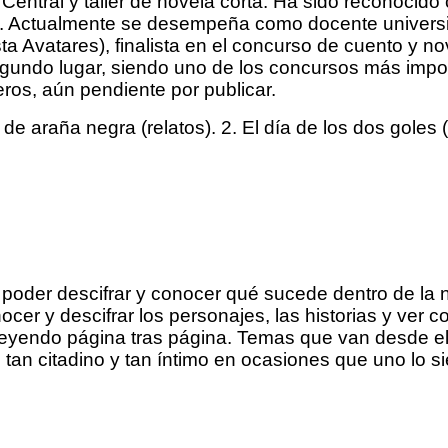
ad Central y taller de novela corta. Ha sido reconoc
. Actualmente se desempeña como docente universit
a Avatares), finalista en el concurso de cuento y nov
undo lugar, siendo uno de los concursos más impor
eros, aún pendiente por publicar.
de araña negra (relatos). 2. El día de los dos goles 
 poder descifrar y conocer qué sucede dentro de la n
cer y descifrar los personajes, las historias y ver c
 leyendo página tras página. Temas que van desde el a
tan citadino y tan íntimo en ocasiones que uno lo sie