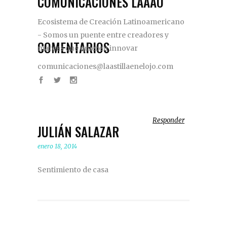
COMUNICACIONES LAAAO
Ecosistema de Creación Latinoamericano
- Somos un puente entre creadores y
COMENTARIOS
marcas que quieren innovar
comunicaciones@laastillaenelojo.com
Responder
JULIÁN SALAZAR
enero 18, 2014
Sentimiento de casa