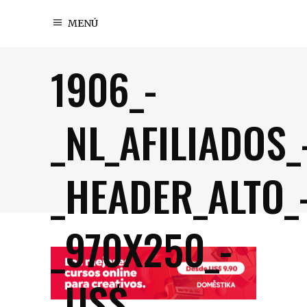
MENÚ
1906_-
_NL_AFILIADOS_
_HEADER_ALTO_
_970X250_-
_US$