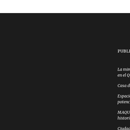
PUBL
La mir
en el 
Casa d
Espaci
potenc
MAQUI 
histor
Ciudad