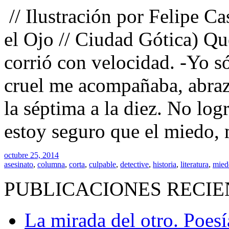
// Ilustración por Felipe Ca
el Ojo // Ciudad Gótica) Qu
corrió con velocidad. -Yo s
cruel me acompañaba, abra
la séptima a la diez. No log
estoy seguro que el miedo, 
octubre 25, 2014
asesinato
,
columna
,
corta
,
culpable
,
detective
,
historia
,
literatura
,
mied
PUBLICACIONES RECIE
La mirada del otro. Poes