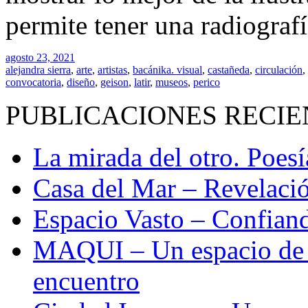
permite tener una radiografí
agosto 23, 2021
alejandra sierra
,
arte
,
artistas
,
bacánika. visual
,
castañeda
,
circulación
,
convocatoria
,
diseño
,
geison
,
latir
,
museos
,
perico
PUBLICACIONES RECIE
La mirada del otro. Poes
Casa del Mar – Revelació
Espacio Vasto – Confiand
MAQUI – Un espacio de re
encuentro