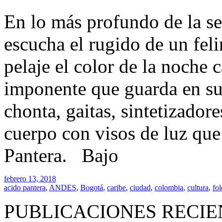
En lo más profundo de la se
escucha el rugido de un fel
pelaje el color de la noche 
imponente que guarda en su
chonta, gaitas, sintetizador
cuerpo con visos de luz qu
Pantera. Bajo
febrero 13, 2018
acido pantera
,
ANDES
,
Bogotá
,
caribe
,
ciudad
,
colombia
,
cultura
,
fol
PUBLICACIONES RECIE