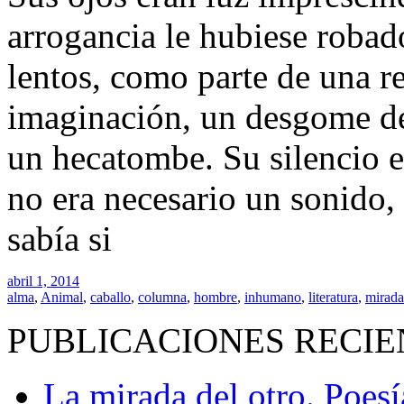
arrogancia le hubiese robad
lentos, como parte de una r
imaginación, un desgome de
un hecatombe. Su silencio er
no era necesario un sonido,
sabía si
abril 1, 2014
alma
,
Animal
,
caballo
,
columna
,
hombre
,
inhumano
,
literatura
,
mirada
PUBLICACIONES RECIE
La mirada del otro. Poes