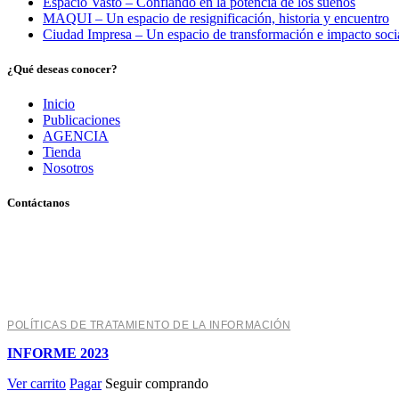
Espacio Vasto – Confiando en la potencia de los sueños
MAQUI – Un espacio de resignificación, historia y encuentro
Ciudad Impresa – Un espacio de transformación e impacto soci
¿Qué deseas conocer?
Inicio
Publicaciones
AGENCIA
Tienda
Nosotros
Contáctanos
Pereira, Risaralda, Colombia
+ 57 319 263 9996 (Colombia)
info@archivo.laaao.com
POLÍTICAS DE TRATAMIENTO DE LA INFORMACIÓN
INFORME 2023
Ver carrito
Pagar
Seguir comprando