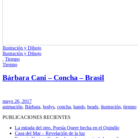
Ilustración y Dibujo
Ilustración y Dibujo
,
Tiempo
Tiempo
Bárbara Cani – Concha – Brasil
mayo 26, 2017
animación
,
Bárbara
,
bodys
,
concha
,
hands
,
heads
,
ilustración
,
tiempo
PUBLICACIONES RECIENTES
La mirada del otro. Poesía Queer hecha en el Quindío
Casa del Mar – Revelación de la luz