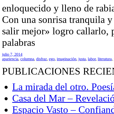
enloquecido y lleno de rabia
Con una sonrisa tranquila 
salir mejor» logro callarlo, 
palabras
julio 7, 2014
apariencia
,
columna
,
disfraz
,
ego
,
imaginación
,
justa
,
labor
,
literatura
,
PUBLICACIONES RECIE
La mirada del otro. Poes
Casa del Mar – Revelació
Espacio Vasto – Confiand