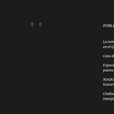
PUBL
La mir
en el 
Casa d
Espaci
potenc
MAQUI 
histor
Ciudad
transf