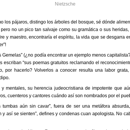
Nietzsche
o los pájaros, distingo los árboles del bosque, sé dónde alime
, pero no un pico tan salvaje como su gramática o sus heridas
re y maestro, encontraría el espíritu, la vida que se desgarra e
r”!
 Gemelas” (¿no podía encontrar un ejemplo menos capitalista?),
s escriban “sus poemas gratuitos reclamando el reconocimiento
 por hacerlo? Volverlos a conocer resulta una labor grata
dipo.
 y mentales, su herencia judeocristiana de impotente que aún
ros, cuenteros y cantores cuándo así son nombrados por el pueb
s tumbas aún sin cavar”, fuera de ser una metáfora absurda, 
 y así se sienten”, defines y condenas cuan apologista. No cab