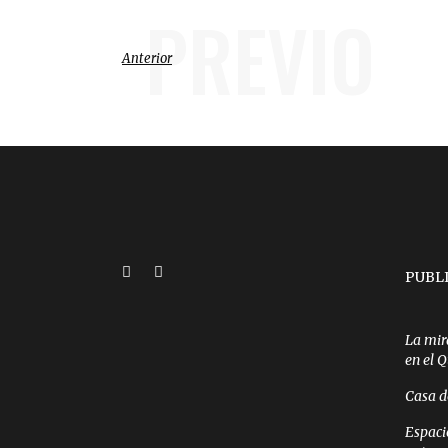
PREVIO
Anterior
PUBL
La mir
en el 
Casa d
Espaci