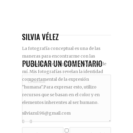
SILVIA VÉLEZ
La fotografía conceptual es una de las
maneras para encontrarme con las
PUBLICAR UN COMENTARIO
sombras inquietas que habitan dentro de
mí. Mis fotografías revelan la identidad
comportamental de la expresión
"humana".Para expresar esto, utilizo
recursos que se basan en el color y en
elementos inherentes al ser humano.
silviazul.98@gmail.com