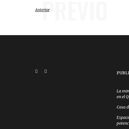
PREVIO
Anterior
PUBL
La mir
en el 
Casa d
Espaci
potenc