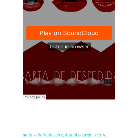
,
,
,
,
,
adiós
admirante
arte
AudioLecturas
lectura