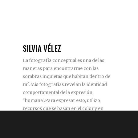
SILVIA VÉLEZ
La fotografía conceptual es una de las
maneras para encontrarme con las
sombras inquietas que habitan dentro de
mí. Mis fotografías revelan la identidad
comportamental de la expresión
"humana".Para expresar esto, utilizo
recursos que se basan en el color y en
elementos inherentes al ser humano.
silviazul.98@gmail.com