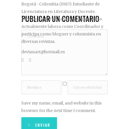
Bogotá -Colombia (1987) Estudiante de
Licenciatura en Literatura y Docente.
PUBLICAR UN COMENTARIO
Director de la Fundación El Último Verso.
Actualmente labora como Coordinador y
participa como bloguer y columnista en
diversas revistas.
devianart@hotmail.es
Save my name, email, and website in this
browser for the next time I comment.
ENVIAR