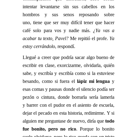
intentar levantarse sin sus cabellos en los
hombros y sus senos reposando sobre
uno, tiene que ser muy difícil tener que hacer
café solo para vos y nadie más.
¿Ya vas a
acabar tu texto, Pavel?
Me repitió el profe.
Ya
estoy cerrándolo
, respondí.
Llegué a creer que podría sacar algo bueno de
escribir en clase, exorcizarme, olvidarla, quién
sabe, y escribía y escribía como si la estuviese
besando, como si fuera el
lápiz mi lengua
y
esas comas y pausas donde el silencio podía ser
pezón o cintura, donde borrarla sería lamerla
y barrer con el pudor en el asiento de escuela,
dejar el pecado en esta historia, redimirme. Y si
alguien me preguntase de nuevo, diría que
todo
fue bonito, pero no rico
. Porque lo bonito
suele olvidarse, pero lo rico queda con un triste