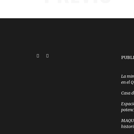
PUBL
La mir
en el 
Casa d
Espaci
potenc
MAQUI 
histor