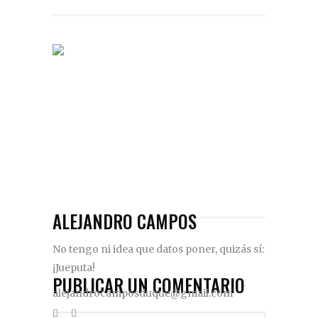
ALEJANDRO CAMPOS
No tengo ni idea que datos poner, quizás sí:
¡Jueputa!
PUBLICAR UN COMENTARIO
alejandrocamposduque@gmail.com