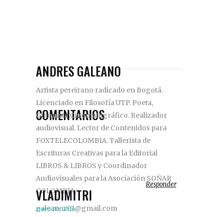
ANDRES GALEANO
Artista pereirano radicado en Bogotá.
Licenciado en Filosofía UTP. Poeta,
COMENTARIOS
Guionista Cinematográfico. Realizador
audiovisual. Lector de Contenidos para
FOXTELECOLOMBIA. Tallerista de
Escrituras Creativas para la Editorial
LIBROS & LIBROS y Coordinador
Audiovisuales para la Asociación SOÑAR
Responder
VLADIMITRI
COLOMBIA.
galeanor03@gmail.com
enero 20, 2016