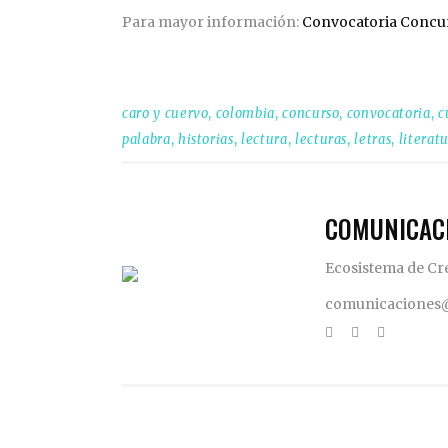
Para mayor información:
Convocatoria Concu
caro y cuervo
,
colombia
,
concurso
,
convocatoria
,
c
palabra
,
historias
,
lectura
,
lecturas
,
letras
,
literat
COMUNICAC
Ecosistema de Cr
comunicaciones@l