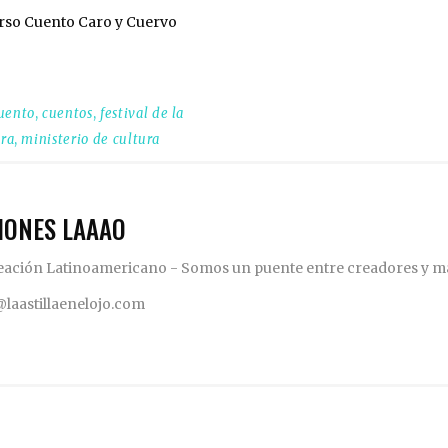
rso Cuento Caro y Cuervo
uento
,
cuentos
,
festival de la
ura
,
ministerio de cultura
IONES LAAAO
eación Latinoamericano - Somos un puente entre creadores y m
aastillaenelojo.com