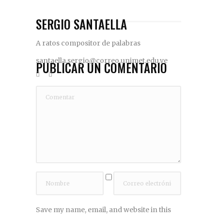
SERGIO SANTAELLA
A ratos compositor de palabras
santaella.sergio@correo.unimet.edu.ve
PUBLICAR UN COMENTARIO
Save my name, email, and website in this