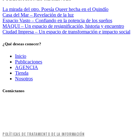
La mirada del otro. Poesía Queer hecha en el Quindío
Casa del Mar – Revelación de la luz
Espacio Vasto – Confiando en la potencia de los sueños
MAQUI – Un espacio de resignificación, historia y encuentro
Ciudad Impresa – Un espacio de transformación e impacto social
¿Qué deseas conocer?
Inicio
Publicaciones
AGENCIA
Tienda
Nosotros
Contáctanos
Pereira, Risaralda, Colombia
+ 57 319 263 9996 (Colombia)
info@archivo.laaao.com
POLÍTICAS DE TRATAMIENTO DE LA INFORMACIÓN