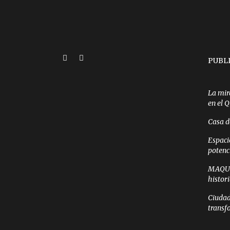
PUBL
La mir
en el 
Casa d
Espaci
potenc
MAQUI 
histor
Ciudad
transf