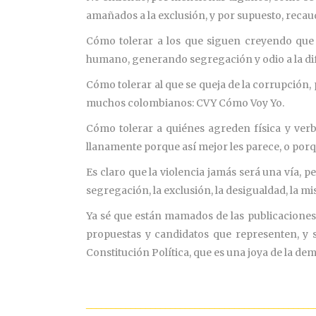
amañados a la exclusión, y por supuesto, recau
Cómo tolerar a los que siguen creyendo que e
humano, generando segregación y odio a la di
Cómo tolerar al que se queja de la corrupción, p
muchos colombianos: CVY Cómo Voy Yo.
Cómo tolerar a quiénes agreden física y verb
llanamente porque así mejor les parece, o por
Es claro que la violencia jamás será una vía, p
segregación, la exclusión, la desigualdad, la mis
Ya sé que están mamados de las publicaciones p
propuestas y candidatos que representen, y s
Constitución Política, que es una joya de la de
______________________________________________