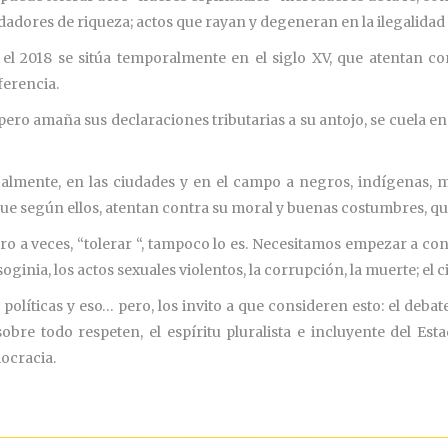
dadores de riqueza; actos que rayan y degeneran en la ilegalida
l 2018 se sitúa temporalmente en el siglo XV, que atentan co
ferencia.
ero amaña sus declaraciones tributarias a su antojo, se cuela en la
almente, en las ciudades y en el campo a negros, indígenas, m
que según ellos, atentan contra su moral y buenas costumbres, q
ero a veces, “tolerar “, tampoco lo es. Necesitamos empezar a co
oginia, los actos sexuales violentos, la corrupción, la muerte; el 
olíticas y eso… pero, los invito a que consideren esto: el debat
obre todo respeten, el espíritu pluralista e incluyente del E
mocracia.
________________________________________________________________