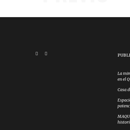
PUBL
La mir
en el 
Casa d
Espaci
potenc
MAQUI 
histor