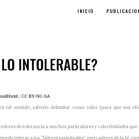
INICIO
PUBLICACIO
LO INTOLERABLE?
sualHunt
/
CC BY-NC-SA
en tal sentido, saberlo delimitar como valor (para que sea e
edores de tolerancia a muchos particulares y colectividades que p
ede tolerar a los “líderes espirituales” mercaderes de la fé, co