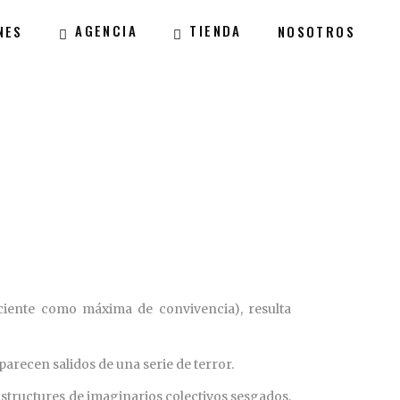
AGENCIA
TIENDA
NES
NOSOTROS
ficiente como máxima de convivencia), resulta
arecen salidos de una serie de terror.
nstructures de imaginarios colectivos sesgados,