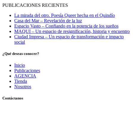
PUBLICACIONES RECIENTES
La mirada del otro. Poesía Queer hecha en el Quindío
Casa del Mar – Revelación de la luz
Espacio Vasto – Confiando en la potencia de los sueños
MAQUI – Un espacio de resignificación, historia y encuentro
Ciudad Impresa – Un espacio de transformación e impacto
social
¿Qué deseas conocer?
Inicio
Publicaciones
AGENCIA
Tienda
Nosotros
Contáctanos
Pereira, Risaralda, Colombia
+ 57 319 263 9996 (Colombia)
info@archivo.laaao.com